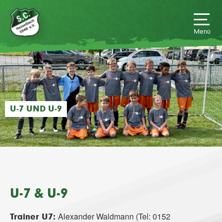
U-7 UND U-9
U-7 & U-9
Alexander Waldmann (Tel: 0152
Trainer U7: